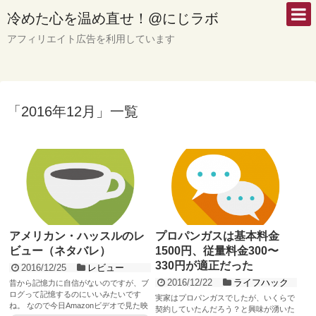
冷めた心を温め直せ！@にじラボ
アフィリエイト広告を利用しています
「
2016年12月
」
一覧
アメリカン・ハッスルのレ
プロパンガスは基本料金
ビュー（ネタバレ）
1500円、従量料金300〜
330円が適正だった
2016/12/25
レビュー
2016/12/22
ライフハック
昔から記憶力に自信がないのですが、ブ
ログって記憶するのにいいみたいです
実家はプロパンガスでしたが、いくらで
ね。 なので今日Amazonビデオで見た映
契約していたんだろう？と興味が湧いた