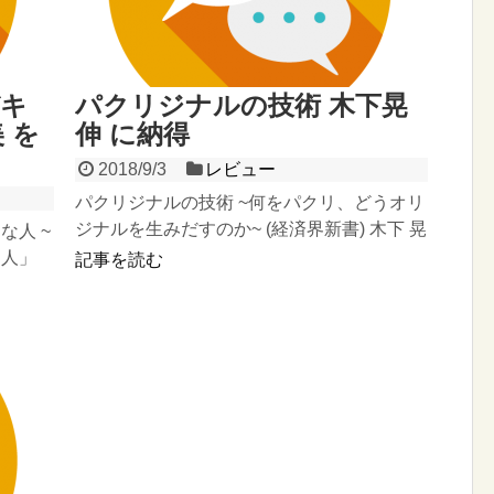
デキ
パクリジナルの技術 木下晃
 を
伸 に納得
2018/9/3
レビュー
パクリジナルの技術 ~何をパクリ、どうオリ
ジナルを生みだすのか~ (経済界新書) 木下 晃
な人 ~
伸 経済界 2012-12-15売り上げランキン...
る人」
記事を読む
) 伊藤