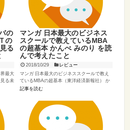
バの
マンガ 日本最大のビジネス
Ｔの
スクールで教えているMBA
見る
の超基本 かんべ みのり を読
と
んで考えたこと
2018/10/29
レビュー
世界最大
マンガ 日本最大のビジネススクールで教え
の見る未
ているMBAの超基本（東洋経済新報社） か
20...
んべ みのり 東洋経済新報社 2014-11-21売り
記事を読む
上...