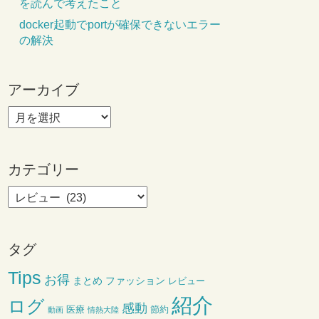
を読んで考えたこと
docker起動でportが確保できないエラー
の解決
アーカイブ
カテゴリー
タグ
Tips
お得
まとめ
ファッション
レビュー
紹介
ログ
感動
医療
節約
動画
情熱大陸