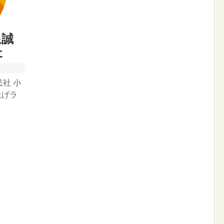
泉誠
た
民社 小
り上げラ