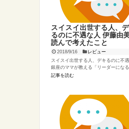
スイスイ出世する人、
るのに不遇な人 伊藤由美
読んで考えたこと
2018/9/16
レビュー
スイスイ出世する人、デキるのに不遇
銀座のママが教える「リーダーにな
28の共通点~ (ワニブックスPLUS新書
記事を読む
由美 ...