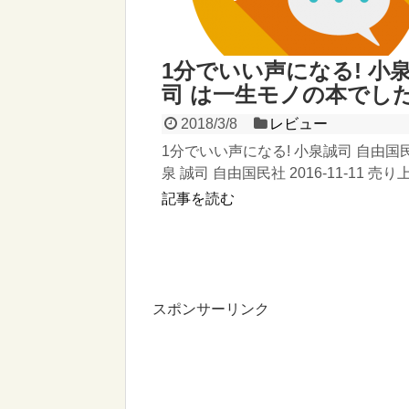
1分でいい声になる! 小
司 は一生モノの本でし
2018/3/8
レビュー
1分でいい声になる! 小泉誠司 自由国
泉 誠司 自由国民社 2016-11-11 売
ンキング : 4...
記事を読む
スポンサーリンク