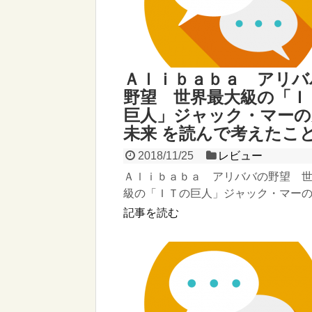
Ａｌｉｂａｂａ アリバ
野望 世界最大級の「Ｉ
巨人」ジャック・マーの
未来 を読んで考えたこ
2018/11/25
レビュー
Ａｌｉｂａｂａ アリババの野望 
級の「ＩＴの巨人」ジャック・マー
来 王 利芬,李 翔 KADOKAWA / 角川書店 
記事を読む