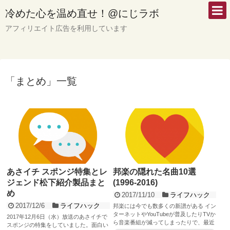
冷めた心を温め直せ！@にじラボ
アフィリエイト広告を利用しています
「
まとめ
」
一覧
あさイチ スポンジ特集とレ
邦楽の隠れた名曲10選
ジェンド松下紹介製品まと
(1996-2016)
め
2017/11/10
ライフハック
2017/12/6
ライフハック
邦楽には今でも数多くの新譜がある イン
ターネットやYouTubeが普及したりTVか
2017年12月6日（水）放送のあさイチで
ら音楽番組が減ってしまったりで、最近
スポンジの特集をしていました。面白い