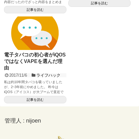
の音楽業界はあま...
内容だったのでざっと内容をまとめま
記事を読む
す。 スポ...
記事を読む
電子タバコの初心者がiQOS
ではなくVAPEを選んだ理
由
2017/11/6
ライフハック
私は約10年間タバコを吸っていました
が、2~3年前にやめました。 昨今は
iQOS（アイコス）が大ブームで直近で
はglo（グロー...
記事を読む
管理人 : nijoen